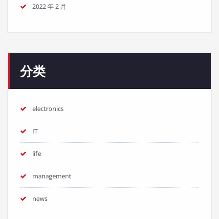
2022 年 2 月
分类
electronics
IT
life
management
news