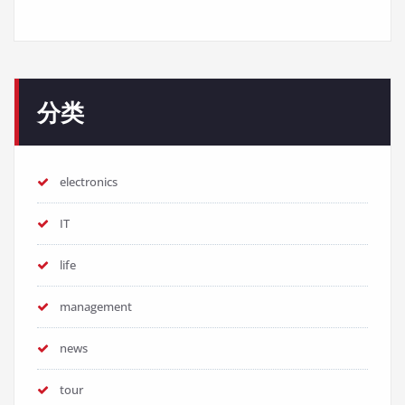
分类
electronics
IT
life
management
news
tour