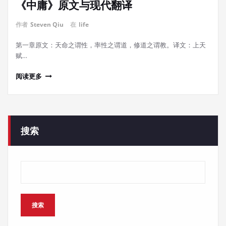
《中庸》原文与现代翻译
作者
Steven Qiu
在
life
第一章原文：天命之谓性，率性之谓道，修道之谓教。译文：上天
赋…
阅读更多
搜索
搜索