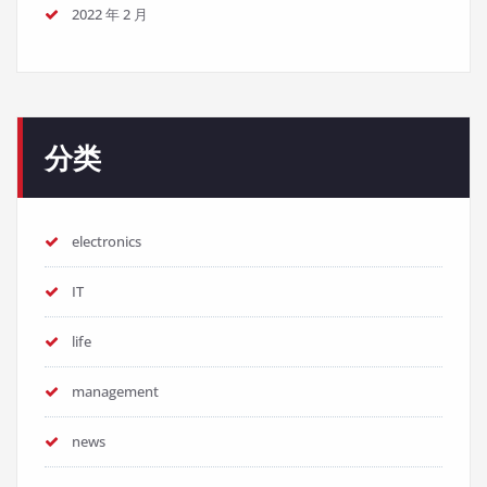
2022 年 2 月
分类
electronics
IT
life
management
news