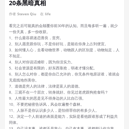
20条黑暗真相
作者
Steven Qiu
在
life
看完之后可能真的会颠覆你前30年的认知。而且每多听一遍，就少
一份天真，多一份收获。
1、什么最容易迷恋善良，贫穷。
2、别人愿意跟你玩，不是你好玩，是能在你身上占到便宜。
3、如何懂人心，去看动物世界，动物跟人的区别是，动物知足，人
不知足。
4、别人对你说话难听，因为你没实力。
5、社会资源是有限的，好东西靠抢，弱者才懂分配。
6、别人怎么对你，都是你自己允许的，你无条件地原谅谁，谁就会
无底线地伤害你。
7、道德是穷人的法律，法律是富人的道德。
8、三观不在一个层次，转身就好。你见过老虎跟狗抢食吗？
9、人性最大的恶是见不得身边的人比自己强。
10、不要把秘密告诉风，风会吹遍整个森林。
11、人脉不是你认识多少人，是怕得罪你的有多少人。
12、决定一个人前途的表面是能力，实际是看他跟谁形成了利益共
同体。
13、自己没本事，谁都不是靠山，自己有本事，谁都想让你当靠