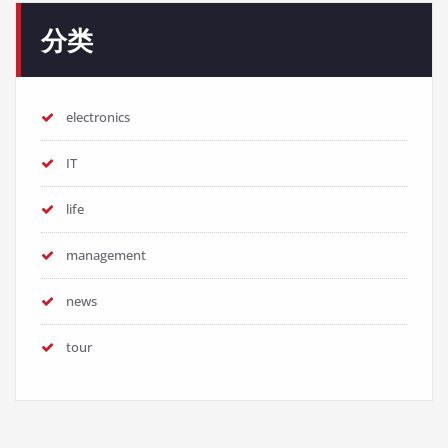
分类
electronics
IT
life
management
news
tour