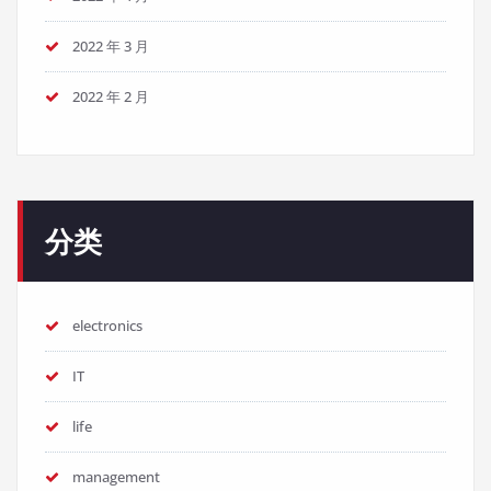
2022 年 3 月
2022 年 2 月
分类
electronics
IT
life
management